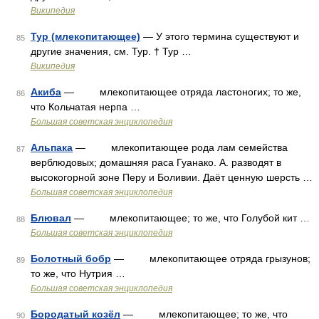
Википедия
Тур (млекопитающее)
— У этого термина существуют и
85
другие значения, см. Тур. † Тур …
Википедия
Акиба
— млекопитающее отряда ластоногих; то же,
86
что Кольчатая нерпа …
Большая советская энциклопедия
Альпака
— млекопитающее рода лам семейства
87
верблюдовых; домашняя раса Гуанако. А. разводят в
высокогорной зоне Перу и Боливии. Даёт ценную шерсть …
Большая советская энциклопедия
Блювал
— млекопитающее; то же, что Голубой кит …
88
Большая советская энциклопедия
Болотный бобр
— млекопитающее отряда грызунов;
89
то же, что Нутрия …
Большая советская энциклопедия
Бородатый козёл
— млекопитающее; то же, что
90