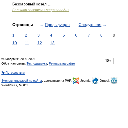
Безоаровый козёл …
Большая советская энциклопедия
Страницы
←
Предыдущая
Следующая
→
1
2
3
4
5
6
7
8
9
10
11
12
13
© Академик, 2000-2026
18+
Обратная связь:
Техподдержка
,
Реклама на сайте
👣 Путешествия
Экспорт словарей на сайты
, сделанные на PHP,
Joomla,
Drupal,
WordPress, MODx.