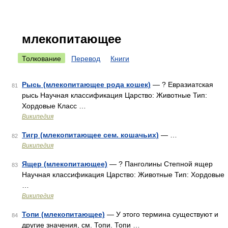
млекопитающее
Толкование
Перевод
Книги
Рысь (млекопитающее рода кошек)
— ? Евразиатская
81
рысь Научная классификация Царство: Животные Тип:
Хордовые Класс …
Википедия
Тигр (млекопитающее сем. кошачьих)
— …
82
Википедия
Ящер (млекопитающее)
— ? Панголины Степной ящер
83
Научная классификация Царство: Животные Тип: Хордовые
…
Википедия
Топи (млекопитающее)
— У этого термина существуют и
84
другие значения, см. Топи. Топи …